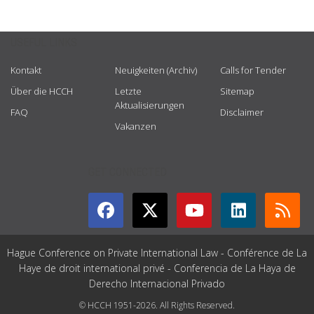
USEFUL LINKS
Kontakt
Neuigkeiten (Archiv)
Calls for Tender
Über die HCCH
Letzte
Sitemap
Aktualisierungen
FAQ
Disclaimer
Vakanzen
GET CONNECTED
Hague Conference on Private International Law - Conférence de La
Haye de droit international privé - Conferencia de La Haya de
Derecho Internacional Privado
© HCCH 1951-2026. All Rights Reserved.