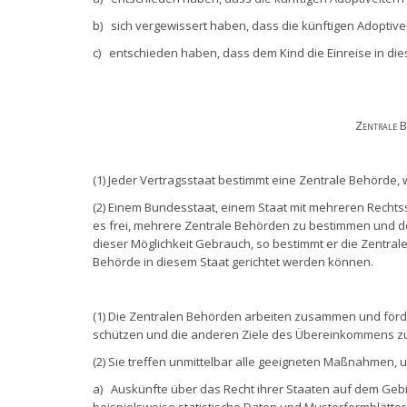
b) sich vergewissert haben, dass die künftigen Adoptive
c) entschieden haben, dass dem Kind die Einreise in die
Zentrale B
(1) Jeder Vertragsstaat bestimmt eine Zentrale Behörd
(2) Einem Bundesstaat, einem Staat mit mehreren Recht
es frei, mehrere Zentrale Behörden zu bestimmen und de
dieser Möglichkeit Gebrauch, so bestimmt er die Zentral
Behörde in diesem Staat gerichtet werden können.
(1) Die Zentralen Behörden arbeiten zusammen und förd
schützen und die anderen Ziele des Übereinkommens zu 
(2) Sie treffen unmittelbar alle geeigneten Maßnahmen, 
a) Auskünfte über das Recht ihrer Staaten auf dem Gebi
beispielsweise statistische Daten und Musterformblätter,