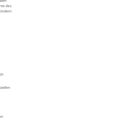
alen
hte des
Kindern
e
ich
stellen
en