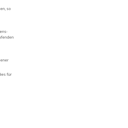
en, so
gens-
aufenden
sener
ies für