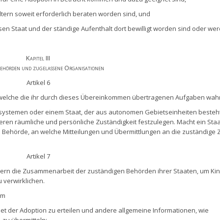
ltern soweit erforderlich beraten worden sind, und
sen Staat und der ständige Aufenthalt dort bewilligt worden sind oder we
Kapitel III
ehörden und zugelassene Organisationen
Artikel 6
e, welche die ihr durch dieses Übereinkommen übertragenen Aufgaben wah
ssystemen oder einem Staat, der aus autonomen Gebietseinheiten besteht
ren räumliche und persönliche Zuständigkeit festzulegen. Macht ein Sta
e Behörde, an welche Mitteilungen und Übermittlungen an die zuständige 
Artikel 7
ern die Zusammenarbeit der zuständigen Behörden ihrer Staaten, um Kin
verwirklichen.
um
et der Adoption zu erteilen und andere allgemeine Informationen, wie
 zu übermitteln;