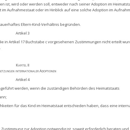
n ist, wird oder werden soll, entweder nach seiner Adoption im Heimatst
 im Aufnahmestaat oder im Hinblick auf eine solche Adoption im Aufnah
dauerhaftes Eltern-Kind-Verhältnis begründen.
Artikel 3
 in Artikel 17 Buchstabe c vorgesehenen Zustimmungen nicht erteilt wur
.
Kapitel II
setzungen internationaler Adoptionen
Artikel 4
geführt werden, wenn die zuständigen Behörden des Heimatstaats
ann;
keiten für das Kind im Heimatstaat entschieden haben, dass eine intern
 Zustimmung zur Adoption notwendig ist, soweit erforderlich beraten und