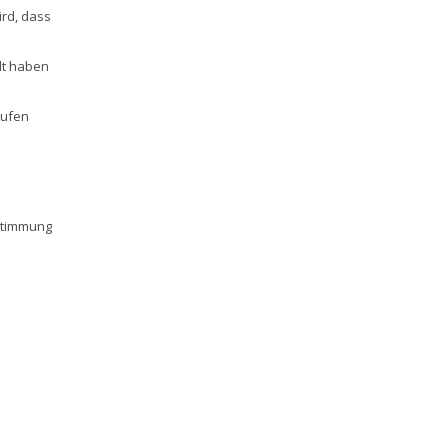
rd, dass
lt haben
rufen
stimmung