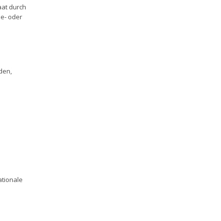
aat durch
me- oder
den,
ationale