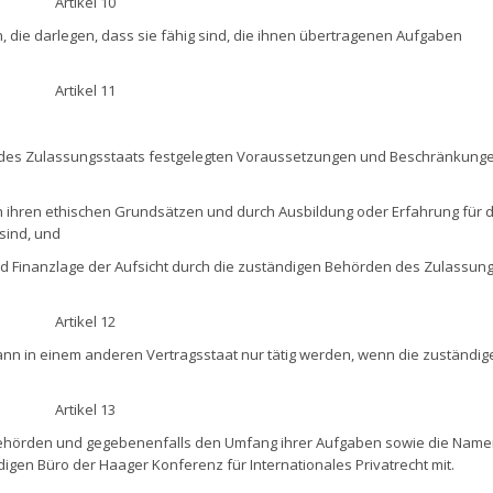
Artikel 10
 die darlegen, dass sie fähig sind, die ihnen übertragenen Aufgaben
Artikel 11
 des Zulassungsstaats festgelegten Voraussetzungen und Beschränkung
h ihren ethischen Grundsätzen und durch Ausbildung oder Erfahrung für d
 sind, und
d Finanzlage der Aufsicht durch die zuständigen Behörden des Zulassun
Artikel 12
ann in einem anderen Vertragsstaat nur tätig werden, wenn die zuständig
Artikel 13
n Behörden und gegebenenfalls den Umfang ihrer Aufgaben sowie die Nam
gen Büro der Haager Konferenz für Internationales Privatrecht mit.