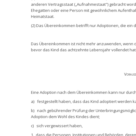
anderen Vertragsstaat („Aufnahmestaat") gebracht worde
Ehegatten oder eine Person mit gewöhnlichem Aufenthalt
Heimatstaat.
(2) Das Übereinkommen betrifft nur Adoptionen, die ein 
Das Übereinkommen ist nicht mehr anzuwenden, wenn die
bevor das Kind das achtzehnte Lebensjahr vollendet hat
Voraus
Eine Adoption nach dem Übereinkommen kann nur durch
a) festgestellt haben, dass das Kind adoptiert werden k
b) nach gebührender Prüfung der Unterbringungsmöglich
Adoption dem Wohl des Kindes dient;
c) sich vergewissert haben,
1. dass die Personen, Institutionen und Behörden, deren