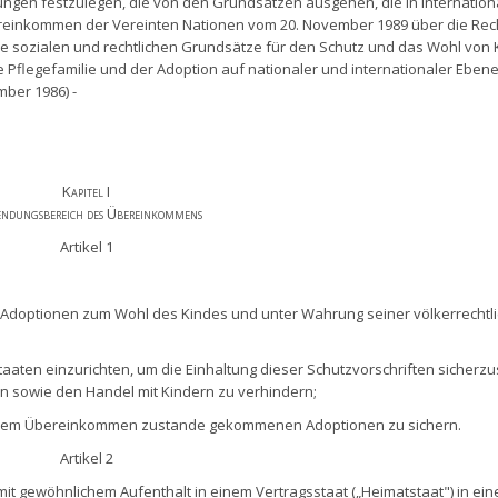
en festzulegen, die von den Grundsätzen ausgehen, die in internation
einkommen der Vereinten Nationen vom 20. November 1989 über die Rec
ie sozialen und rechtlichen Grundsätze für den Schutz und das Wohl von 
 Pflegefamilie und der Adoption auf nationaler und internationaler Eben
ber 1986) -
Kapitel I
ndungsbereich des Übereinkommens
Artikel 1
e Adoptionen zum Wohl des Kindes und unter Wahrung seiner völkerrechtl
aten einzurichten, um die Einhaltung dieser Schutzvorschriften sicherzu
n sowie den Handel mit Kindern zu verhindern;
ß dem Übereinkommen zustande gekommenen Adoptionen zu sichern.
Artikel 2
t gewöhnlichem Aufenthalt in einem Vertragsstaat („Heimatstaat") in ein