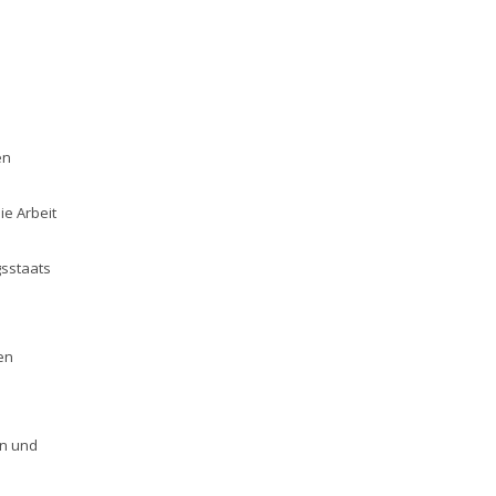
en
ie Arbeit
gsstaats
en
en und