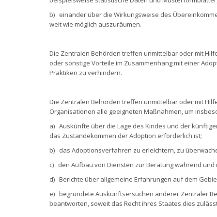
b) einander über die Wirkungsweise des Übereinkommen
weit wie möglich auszuräumen.
Die Zentralen Behörden treffen unmittelbar oder mit Hil
oder sonstige Vorteile im Zusammenhang mit einer Ado
Praktiken zu verhindern.
Die Zentralen Behörden treffen unmittelbar oder mit Hil
Organisationen alle geeigneten Maßnahmen, um insbe
a) Auskünfte über die Lage des Kindes und der künftig
das Zustandekommen der Adoption erforderlich ist;
b) das Adoptionsverfahren zu erleichtern, zu überwach
c) den Aufbau von Diensten zur Beratung während und na
d) Berichte über allgemeine Erfahrungen auf dem Gebie
e) begründete Auskunftsersuchen anderer Zentraler Beh
beantworten, soweit das Recht ihres Staates dies zulässt