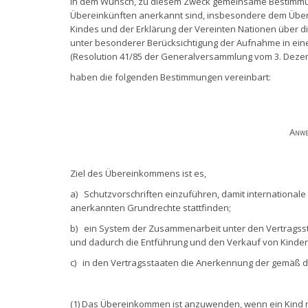
in dem Wunsch, zu diesem Zweck gemeinsame Bestimmung
Übereinkünften anerkannt sind, insbesondere dem Über
Kindes und der Erklärung der Vereinten Nationen über d
unter besonderer Berücksichtigung der Aufnahme in eine
(Resolution 41/85 der Generalversammlung vom 3. Dezem
haben die folgenden Bestimmungen vereinbart:
Anwe
Ziel des Übereinkommens ist es,
a) Schutzvorschriften einzuführen, damit international
anerkannten Grundrechte stattfinden;
b) ein System der Zusammenarbeit unter den Vertragssta
und dadurch die Entführung und den Verkauf von Kinder
c) in den Vertragsstaaten die Anerkennung der gemä
(1) Das Übereinkommen ist anzuwenden, wenn ein Kind mi