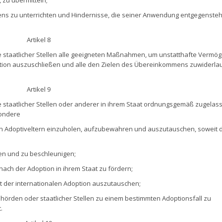
s zu unterrichten und Hindernisse, die seiner Anwendung entgegensteh
Artikel 8
fe staatlicher Stellen alle geeigneten Maßnahmen, um unstatthafte Vermö
ption auszuschließen und alle den Zielen des Übereinkommens zuwiderl
Artikel 9
fe staatlicher Stellen oder anderer in ihrem Staat ordnungsgemäß zugelas
sondere
en Adoptiveltern einzuholen, aufzubewahren und auszutauschen, soweit d
en und zu beschleunigen;
ch der Adoption in ihrem Staat zu fördern;
t der internationalen Adoption auszutauschen;
örden oder staatlicher Stellen zu einem bestimmten Adoptionsfall zu
.