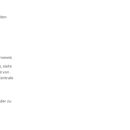
rden.
rnimmt.
, steht
at von
Zentrale
der zu