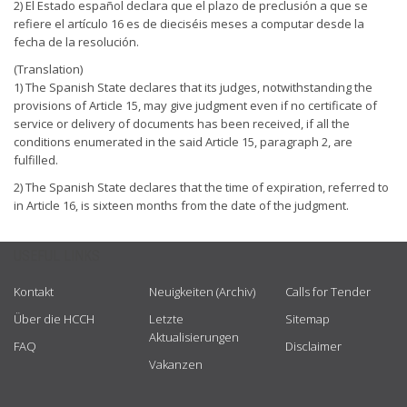
2) El Estado español declara que el plazo de preclusión a que se
refiere el artículo 16 es de dieciséis meses a computar desde la
fecha de la resolución.
(Translation)
1) The Spanish State declares that its judges, notwithstanding the
provisions of Article 15, may give judgment even if no certificate of
service or delivery of documents has been received, if all the
conditions enumerated in the said Article 15, paragraph 2, are
fulfilled.
2) The Spanish State declares that the time of expiration, referred to
in Article 16, is sixteen months from the date of the judgment.
USEFUL LINKS
Kontakt
Neuigkeiten (Archiv)
Calls for Tender
Über die HCCH
Letzte
Sitemap
Aktualisierungen
FAQ
Disclaimer
Vakanzen