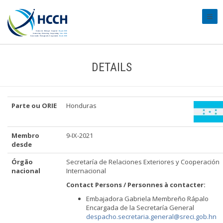
#tran
DETAILS
Parte ou ORIE
Honduras
Membro
9-IX-2021
desde
Órgão
Secretaría de Relaciones Exteriores y Cooperación
nacional
Internacional
Contact Persons / Personnes à contacter:
Embajadora Gabriela Membreño Rápalo
Encargada de la Secretaría General
despacho.secretaria.general@sreci.gob.hn