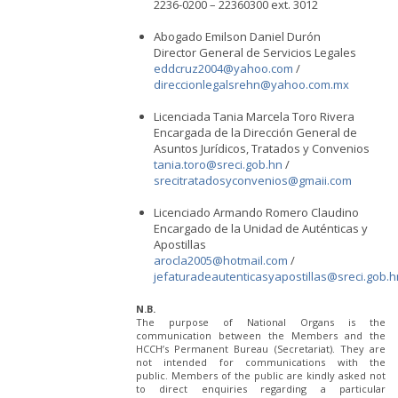
2236-0200 – 22360300 ext. 3012
Abogado Emilson Daniel Durón
Director General de Servicios Legales
eddcruz2004@yahoo.com
/
direccionlegalsrehn@yahoo.com.mx
Licenciada Tania Marcela Toro Rivera
Encargada de la Dirección General de
Asuntos Jurídicos, Tratados y Convenios
tania.toro@sreci.gob.hn
/
srecitratadosyconvenios@gmaii.com
Licenciado Armando Romero Claudino
Encargado de la Unidad de Auténticas y
Apostillas
arocla2005@hotmail.com
/
jefaturadeautenticasyapostillas@sreci.gob.h
N.B.
The purpose of National Organs is the
communication between the Members and the
HCCH’s Permanent Bureau (Secretariat). They are
not intended for communications with the
public. Members of the public are kindly asked not
to direct enquiries regarding a particular