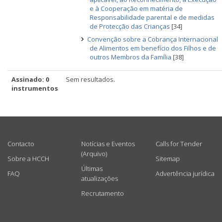
e à Cooperação em matéria de
Responsabilidade parental e de medidas
de Protecção das Crianças
[34]
Convenção sobre a Cobrança Internacional
de Alimentos em benefício dos Filhos e de
outros Membros da Família
[38]
Assinado: 0
Sem resultados.
instrumentos
USEFUL LINKS
Contacto
Notícias e Eventos
Calls for Tender
(Arquivo)
Sobre a HCCH
Sitemap
Últimas
FAQ
Advertência jurídica
atualizações
Recrutamento