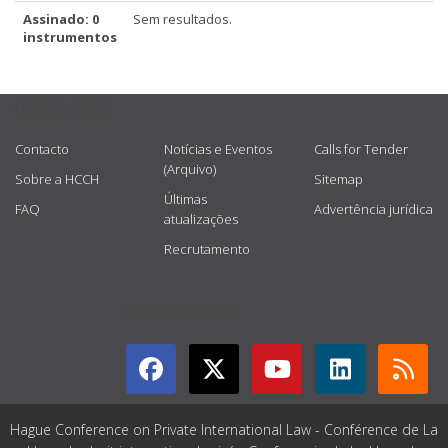
Assinado: 0
Sem resultados.
instrumentos
USEFUL LINKS
Contacto
Notícias e Eventos
Calls for Tender
(Arquivo)
Sobre a HCCH
Sitemap
Últimas
FAQ
Advertência jurídica
atualizações
Recrutamento
GET CONNECTED
Hague Conference on Private International Law - Conférence de La