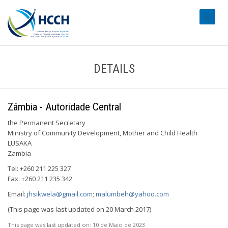
#transl
DETAILS
Zâmbia - Autoridade Central
the Permanent Secretary
Ministry of Community Development, Mother and Child Health
LUSAKA
Zambia
Tel: +260 211 225 327
Fax: +260 211 235 342
Email:
jhsikwela@gmail.com
;
malumbeh@yahoo.com
(This page was last updated on 20 March 2017)
This page was last updated on:
10 de Maio de 2023