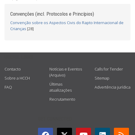
Convenções (incl. Protocolos e Princípios)
Convenção sobre os Aspectos Civis do Rapto Internacional de
Crianças
[28]
USEFUL LINKS
Contacto
Notícias e Eventos
Calls for Tender
(Arquivo)
Sobre a HCCH
Sitemap
Últimas
FAQ
Advertência jurídica
atualizações
Recrutamento
GET CONNECTED