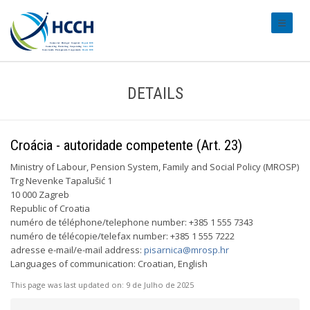
#transl
DETAILS
Croácia - autoridade competente (Art. 23)
Ministry of Labour, Pension System, Family and Social Policy (MROSP)
Trg Nevenke Tapalušić 1
10 000 Zagreb
Republic of Croatia
numéro de téléphone/telephone number: +385 1 555 7343
numéro de télécopie/telefax number: +385 1 555 7222
adresse e-mail/e-mail address:
pisarnica@mrosp.hr
Languages of communication: Croatian, English
This page was last updated on:
9 de Julho de 2025