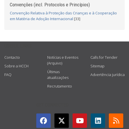
Convenções (incl. Protocolos e Princípios)
Convenção Relativa à Proteção das Crianças e à Cooperação
em Matéria de Adoção Internacional
[33]
USEFUL LINKS
Contacto
Notícias e Eventos
Calls for Tender
(Arquivo)
Sobre a HCCH
Sitemap
Últimas
FAQ
Advertência jurídica
atualizações
Recrutamento
GET CONNECTED