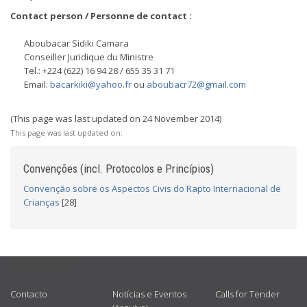
Contact person / Personne de contact :
Aboubacar Sidiki Camara
Conseiller Juridique du Ministre
Tel.: +224 (622) 16 94 28 / 655 35 31 71
Email:
bacarkiki@yahoo.fr
ou
aboubacr72@gmail.com
(This page was last updated on 24 November 2014)
This page was last updated on:
Convenções (incl. Protocolos e Princípios)
Convenção sobre os Aspectos Civis do Rapto Internacional de
Crianças
[28]
USEFUL LINKS
Contacto
Notícias e Eventos
Calls for Tender