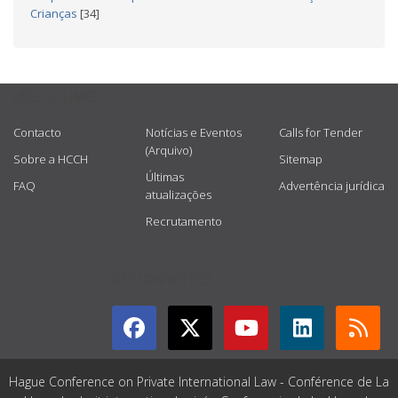
Crianças
[34]
USEFUL LINKS
Contacto
Notícias e Eventos
Calls for Tender
(Arquivo)
Sobre a HCCH
Sitemap
Últimas
FAQ
Advertência jurídica
atualizações
Recrutamento
GET CONNECTED
Hague Conference on Private International Law - Conférence de La