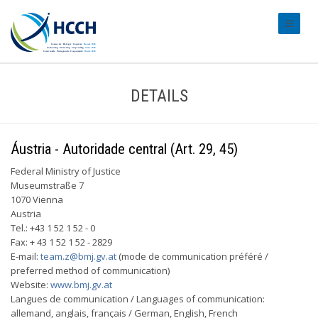
#transl
DETAILS
Áustria - Autoridade central (Art. 29, 45)
Federal Ministry of Justice
Museumstraße 7
1070 Vienna
Austria
Tel.: +43 1 52 1 52 - 0
Fax: + 43 1 52 1 52 - 2829
E-mail:
team.z@bmj.gv.at
(mode de communication préféré /
preferred method of communication)
Website:
www.bmj.gv.at
Langues de communication / Languages of communication:
allemand, anglais, français / German, English, French