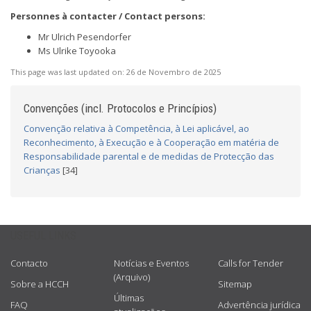
Personnes à contacter / Contact persons:
Mr Ulrich Pesendorfer
Ms Ulrike Toyooka
This page was last updated on:
26 de Novembro de 2025
Convenções (incl. Protocolos e Princípios)
Convenção relativa à Competência, à Lei aplicável, ao
Reconhecimento, à Execução e à Cooperação em matéria de
Responsabilidade parental e de medidas de Protecção das
Crianças
[34]
USEFUL LINKS
Contacto
Notícias e Eventos
Calls for Tender
(Arquivo)
Sobre a HCCH
Sitemap
Últimas
FAQ
Advertência jurídica