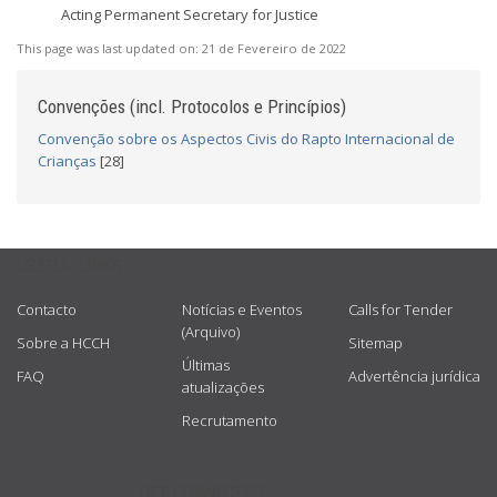
Acting Permanent Secretary for Justice
This page was last updated on:
21 de Fevereiro de 2022
Convenções (incl. Protocolos e Princípios)
Convenção sobre os Aspectos Civis do Rapto Internacional de
Crianças
[28]
USEFUL LINKS
Contacto
Notícias e Eventos
Calls for Tender
(Arquivo)
Sobre a HCCH
Sitemap
Últimas
FAQ
Advertência jurídica
atualizações
Recrutamento
GET CONNECTED