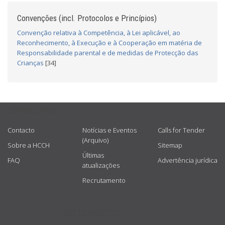
Convenções (incl. Protocolos e Princípios)
Convenção relativa à Competência, à Lei aplicável, ao
Reconhecimento, à Execução e à Cooperação em matéria de
Responsabilidade parental e de medidas de Protecção das
Crianças
[34]
USEFUL LINKS
Contacto
Notícias e Eventos
Calls for Tender
(Arquivo)
Sobre a HCCH
Sitemap
Últimas
FAQ
Advertência jurídica
atualizações
Recrutamento
GET CONNECTED