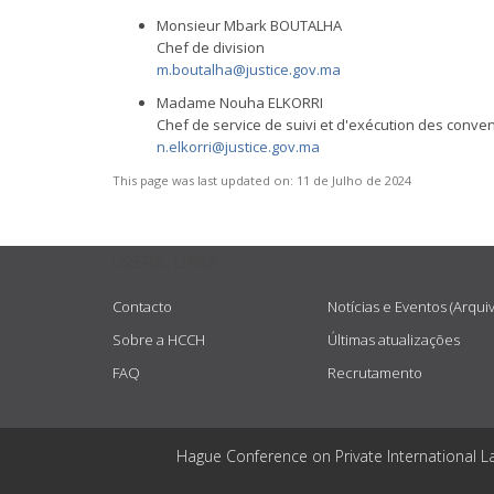
Monsieur Mbark BOUTALHA
Chef de division
m.boutalha@justice.gov.ma
Madame Nouha ELKORRI
Chef de service de suivi et d'exécution des conven
n.elkorri@justice.gov.ma
This page was last updated on:
11 de Julho de 2024
USEFUL LINKS
Contacto
Notícias e Eventos (Arqui
Sobre a HCCH
Últimas atualizações
FAQ
Recrutamento
Hague Conference on Private International L