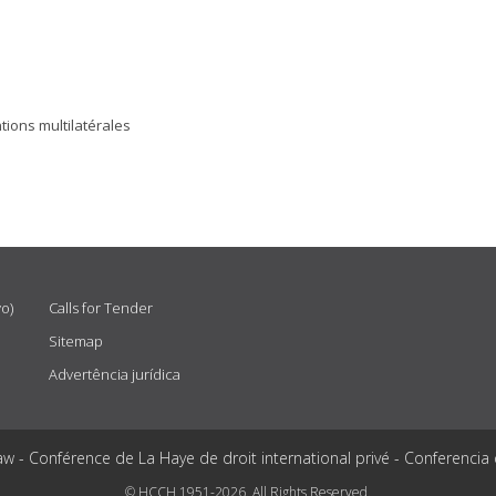
tions multilatérales
vo)
Calls for Tender
Sitemap
Advertência jurídica
aw - Conférence de La Haye de droit international privé - Conferencia
© HCCH 1951-2026. All Rights Reserved.