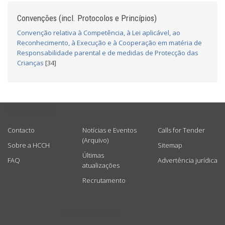
Convenções (incl. Protocolos e Princípios)
Convenção relativa à Competência, à Lei aplicável, ao
Reconhecimento, à Execução e à Cooperação em matéria de
Responsabilidade parental e de medidas de Protecção das
Crianças
[34]
USEFUL LINKS
Contacto
Notícias e Eventos
Calls for Tender
(Arquivo)
Sobre a HCCH
Sitemap
Últimas
FAQ
Advertência jurídica
atualizações
Recrutamento
GET CONNECTED