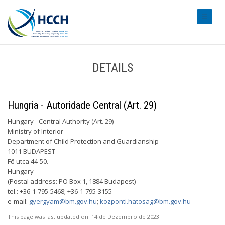
#transl
DETAILS
Hungria - Autoridade Central (Art. 29)
Hungary - Central Authority (Art. 29)
Ministry of Interior
Department of Child Protection and Guardianship
1011 BUDAPEST
Fő utca 44-50.
Hungary
(Postal address: PO Box 1, 1884 Budapest)
tel.: +36-1-795-5468; +36-1-795-3155
e-mail:
gyergyam@bm.gov.hu
;
kozponti.hatosag@bm.gov.hu
This page was last updated on:
14 de Dezembro de 2023