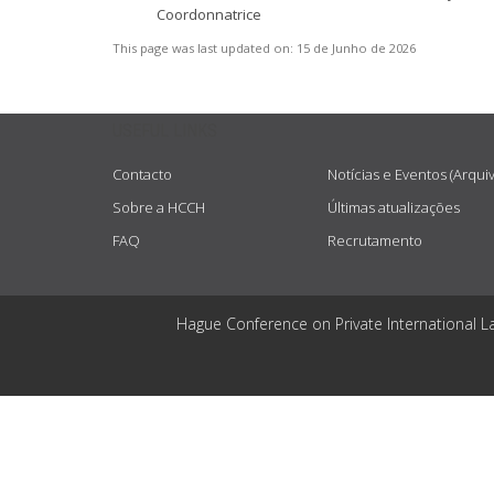
Coordonnatrice
This page was last updated on:
15 de Junho de 2026
USEFUL LINKS
Contacto
Notícias e Eventos (Arqui
Sobre a HCCH
Últimas atualizações
FAQ
Recrutamento
Hague Conference on Private International L