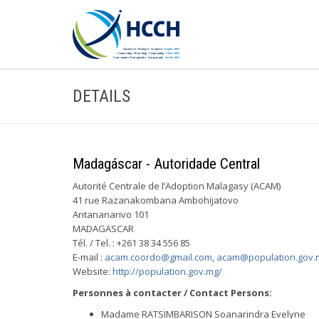
DETAILS
Madagáscar - Autoridade Central
Autorité Centrale de l’Adoption Malagasy (ACAM)
41 rue Razanakombana Ambohijatovo
Antananarivo 101
MADAGASCAR
Tél. / Tel. : +261 38 34 556 85
E-mail :
acam.coordo@gmail.com
,
acam@population.gov.
Website:
http://population.gov.mg/
Personnes à contacter / Contact Persons:
Madame RATSIMBARISON Soanarindra Evelyne