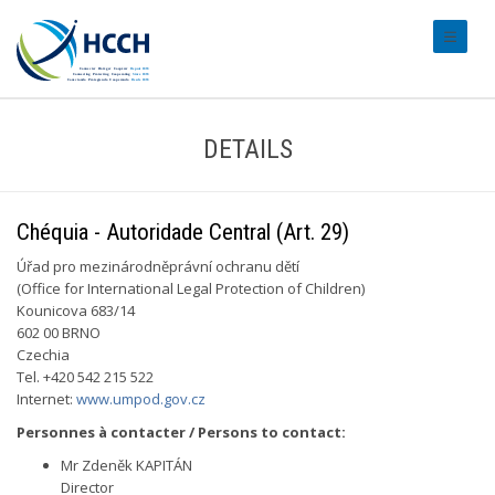
#transl
DETAILS
Chéquia - Autoridade Central (Art. 29)
Úřad pro mezinárodněprávní ochranu dětí
(Office for International Legal Protection of Children)
Kounicova 683/14
602 00 BRNO
Czechia
Tel. +420 542 215 522
Internet:
www.umpod.gov.cz
Personnes à contacter / Persons to contact:
Mr Zdeněk KAPITÁN
Director