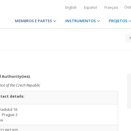
Out
English
Español
Français
MEMBROS E PARTES
INSTRUMENTOS
PROJETOS
 Authority(ies):
tice of the Czech Republic
tact details:
radská 16
0 Prague 2
ia
21 997 925