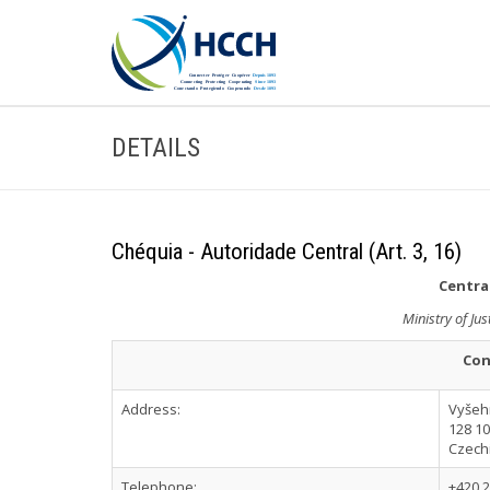
DETAILS
Chéquia - Autoridade Central (Art. 3, 16)
Central
Ministry of Jus
Con
Address:
Vyšeh
128 1
Czech
Telephone:
+420 2