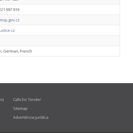
221 997 919
sp.gov.cz
stice.cz
sh, German, French
vo)
Calls for Tender
Sitemap
Advertência jurídica