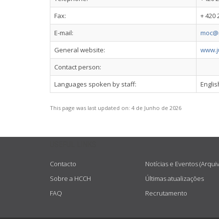
Fax:
+ 420 
E-mail:
moc@m
General website:
www.ju
Contact person:
Languages spoken by staff:
Engli
This page was last updated on:
4 de Junho de 2026
USEFUL LINKS
Contacto
Notícias e Eventos (Arqui
Sobre a HCCH
Últimas atualizações
FAQ
Recrutamento