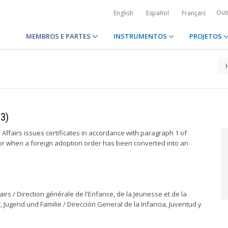
Out
English
Español
Français
MEMBROS E PARTES
INSTRUMENTOS
PROJETOS
23)
Affairs issues certificates in accordance with paragraph 1 of
 or when a foreign adoption order has been converted into an
irs / Direction générale de l'Enfance, de la Jeunesse et de la
 Jugend und Familie / Dirección General de la Infancia, Juventud y