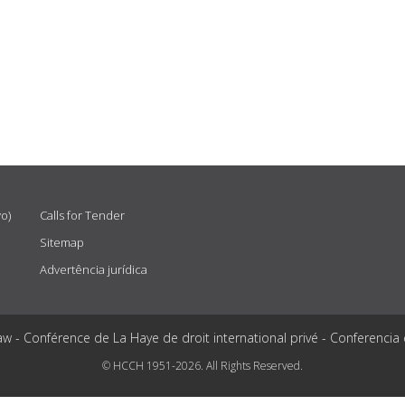
vo)
Calls for Tender
Sitemap
Advertência jurídica
aw - Conférence de La Haye de droit international privé - Conferencia
© HCCH 1951-2026. All Rights Reserved.