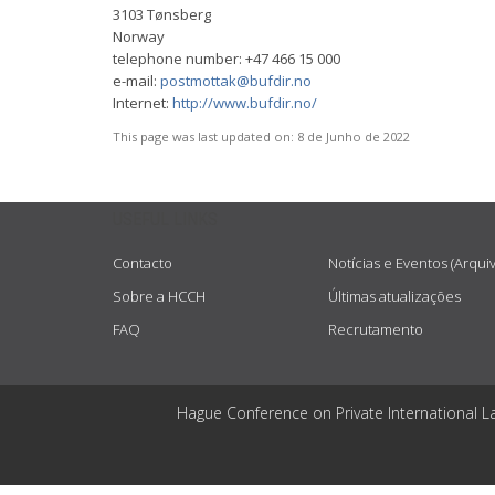
3103 Tønsberg
Norway
telephone number: +47 466 15 000
e-mail:
postmottak@bufdir.no
Internet:
http://www.bufdir.no/
This page was last updated on:
8 de Junho de 2022
USEFUL LINKS
Contacto
Notícias e Eventos (Arqui
Sobre a HCCH
Últimas atualizações
FAQ
Recrutamento
Hague Conference on Private International L