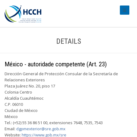
#transl
DETAILS
México - autoridade competente (Art. 23)
Dirección General de Protección Consular de la Secretaría de
Relaciones Exteriores
Plaza Juárez No. 20, piso 17
Colonia Centro
Alcaldía Cuauhtémoc
C.P. 06010
Ciudad de México
México
Tel.: (+52) 55 36 86 51 00, extensiones 7648, 7535, 7543
Email:
dgpmexterior@sre.gob.mx
Website:
https://www.gob.mx/sre