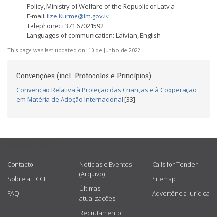
Policy, Ministry of Welfare of the Republic of Latvia
E-mail:
Ilze.Kurme@lm.gov.lv
Telephone: +371 67021592
Languages of communication: Latvian, English
This page was last updated on:
10 de Junho de 2022
Convenções (incl. Protocolos e Princípios)
Convenção Relativa à Proteção das Crianças e à Cooperação
em Matéria de Adoção Internacional
[33]
USEFUL LINKS
Contacto
Notícias e Eventos
Calls for Tender
(Arquivo)
Sobre a HCCH
Sitemap
Últimas
FAQ
Advertência jurídica
atualizações
Recrutamento