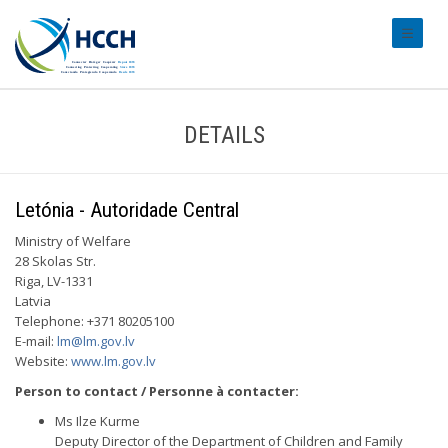
#transl
DETAILS
Letónia - Autoridade Central
Ministry of Welfare
28 Skolas Str.
Riga, LV-1331
Latvia
Telephone: +371 80205100
E-mail:
lm@lm.gov.lv
Website:
www.lm.gov.lv
Person to contact / Personne à contacter:
Ms Ilze Kurme
Deputy Director of the Department of Children and Family