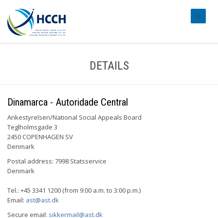
#transl
DETAILS
Dinamarca - Autoridade Central
Ankestyrelsen/National Social Appeals Board
Teglholmsgade 3
2450 COPENHAGEN SV
Denmark
Postal address: 7998 Statsservice
Denmark
Tel.: +45 3341 1200 (from 9:00 a.m. to 3:00 p.m.)
Email:
ast@ast.dk
Secure email:
sikkermail@ast.dk