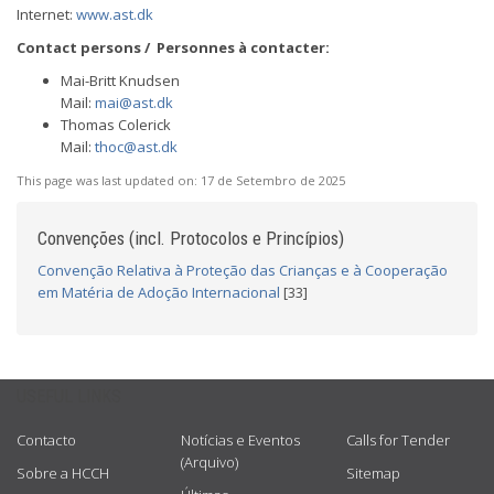
Internet:
www.ast.dk
Contact persons / Personnes à contacter:
Mai-Britt Knudsen
Mail:
mai@ast.dk
Thomas Colerick
Mail:
thoc@ast.dk
This page was last updated on:
17 de Setembro de 2025
Convenções (incl. Protocolos e Princípios)
Convenção Relativa à Proteção das Crianças e à Cooperação
em Matéria de Adoção Internacional
[33]
USEFUL LINKS
Contacto
Notícias e Eventos
Calls for Tender
(Arquivo)
Sobre a HCCH
Sitemap