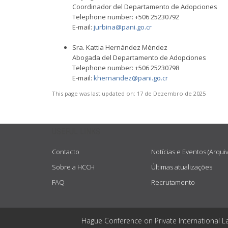
Coordinador del Departamento de Adopciones
Telephone number: +506 25230792
E-mail:
jurbina@pani.go.cr
Sra. Kattia Hernández Méndez
Abogada del Departamento de Adopciones
Telephone number: +506 25230798
E-mail:
khernandez@pani.go.cr
This page was last updated on:
17 de Dezembro de 2025
USEFUL LINKS
Contacto
Notícias e Eventos (Arqui
Sobre a HCCH
Últimas atualizações
FAQ
Recrutamento
Hague Conference on Private International L