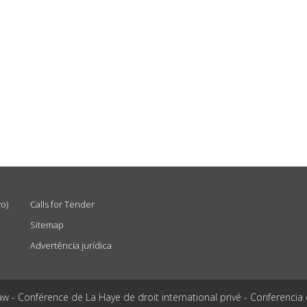
vo)
Calls for Tender
Sitemap
Advertência jurídica
aw - Conférence de La Haye de droit international privé - Conferencia