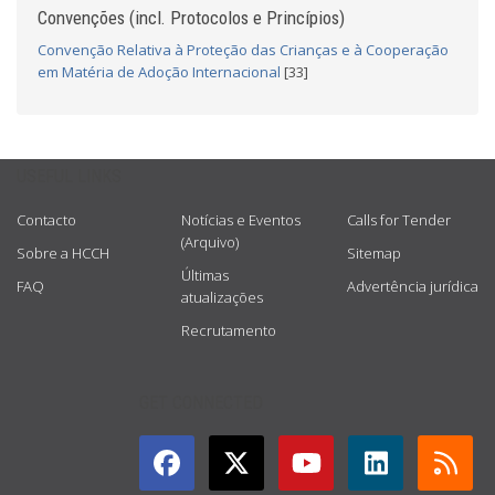
Convenções (incl. Protocolos e Princípios)
Convenção Relativa à Proteção das Crianças e à Cooperação
em Matéria de Adoção Internacional
[33]
USEFUL LINKS
Contacto
Notícias e Eventos
Calls for Tender
(Arquivo)
Sobre a HCCH
Sitemap
Últimas
FAQ
Advertência jurídica
atualizações
Recrutamento
GET CONNECTED