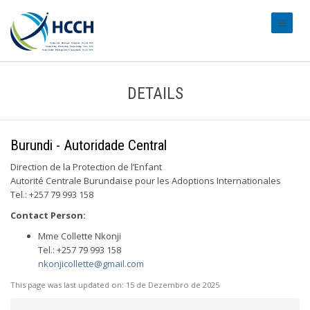
#transl
DETAILS
Burundi - Autoridade Central
Direction de la Protection de l’Enfant
Autorité Centrale Burundaise pour les Adoptions Internationales
Tel.: +257 79 993 158
Contact Person:
Mme Collette Nkonji
Tel.: +257 79 993 158
nkonjicollette@gmail.com
This page was last updated on:
15 de Dezembro de 2025