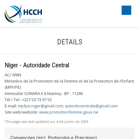
#transl
DETAILS
Níger - Autoridade Central
AC/ ANIN
Ministère de la Promotion de la Femme et de la Protection de l'Enfant
(MPF/PE)
Immeuble SONARA II à Niamey : BP : 11286
Tél / Tel.: +227 20 73 97 55
E-mail:
mpfpe.niger@gmail.com
;
autoritecentrale@gmail.com
Site web/website:
www.promotionfemme.gouv.ne
This page was last updated on:
4 de Junho de 2026
Convenções (incl. Protocolos e Princípios)