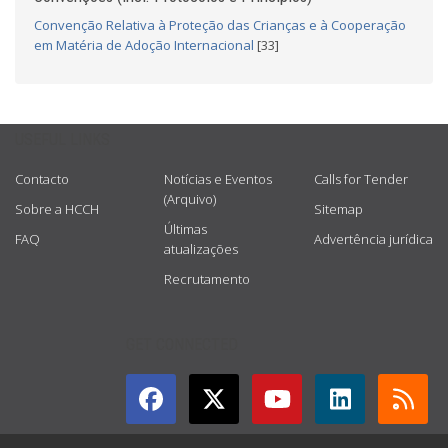
Convenção Relativa à Proteção das Crianças e à Cooperação
em Matéria de Adoção Internacional
[33]
USEFUL LINKS
Contacto
Notícias e Eventos
Calls for Tender
(Arquivo)
Sobre a HCCH
Sitemap
Últimas
FAQ
Advertência jurídica
atualizações
Recrutamento
GET CONNECTED