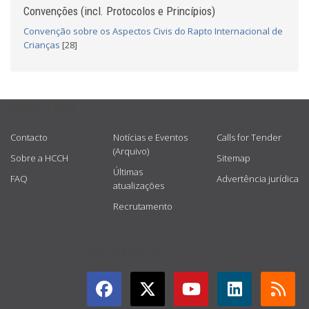
Convenções (incl. Protocolos e Princípios)
Convenção sobre os Aspectos Civis do Rapto Internacional de
Crianças
[28]
USEFUL LINKS
Contacto
Notícias e Eventos
Calls for Tender
(Arquivo)
Sobre a HCCH
Sitemap
Últimas
FAQ
Advertência jurídica
atualizações
Recrutamento
GET CONNECTED