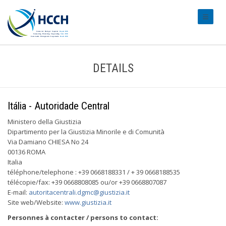
#transl
DETAILS
Itália - Autoridade Central
Ministero della Giustizia
Dipartimento per la Giustizia Minorile e di Comunità
Via Damiano CHIESA No 24
00136 ROMA
Italia
téléphone/telephone : +39 0668188331 / + 39 0668188535
télécopie/fax: +39 0668808085 ou/or +39 0668807087
E-mail:
autoritacentrali.dgmc@giustizia.it
Site web/Website:
www.giustizia.it
Personnes à contacter / persons to contact: