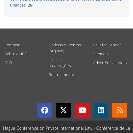
Crianças
[28]
USEFUL LINKS
Contacto
Notícias e Eventos
Calls for Tender
(Arquivo)
Sobre a HCCH
Sitemap
Últimas
FAQ
Advertência jurídica
atualizações
Recrutamento
GET CONNECTED
Hague Conference on Private International Law - Conférence de La