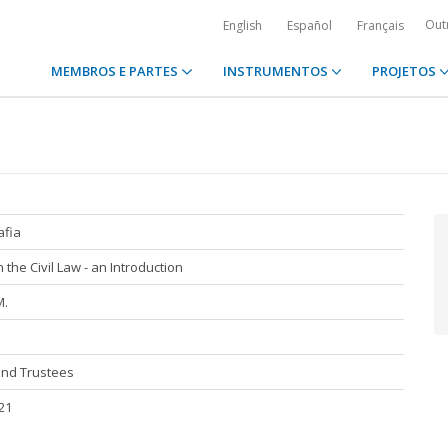
Out
English
Español
Français
MEMBROS E PARTES
INSTRUMENTOS
PROJETOS
afia
n the Civil Law - an Introduction
M.
and Trustees
21