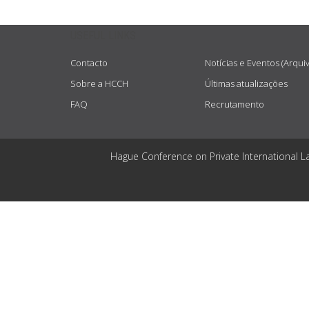
USEFUL LINKS
Contacto
Notícias e Eventos (Arqui
Sobre a HCCH
Últimas atualizações
FAQ
Recrutamento
Hague Conference on Private International L