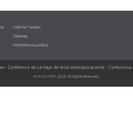
vo)
Calls for Tender
Sitemap
Advertência jurídica
aw - Conférence de La Haye de droit international privé - Conferencia
© HCCH 1951-2026. All Rights Reserved.