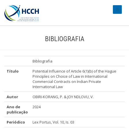
#transl
BIBLIOGRAFIA
Bibliografia
Título
Potential Influence of Article 6(1)(b) of the Hague
Principles on Choice of Law in International
Commercial Contracts on Indian Private
International Law
Autor
OBIRI-KORANG, P. & JOY NDLOVU, V.
Ano de
2024
publicação
Periódico
Lex Portus, Vol. 10, Is. 03