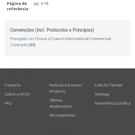
Página de
pp. 3-18
referência
Convenções (incl. Protocolos e Princípios)
Principles on Choice of Law in International Commercial
Contracts
[40]
USEFUL LINKS
Contacto
Notícias e Eventos
Calls for Tender
(Arquivo)
Sobre a HCCH
Sitemap
Últimas
FAQ
Advertência jurídica
atualizações
Recrutamento
GET CONNECTED