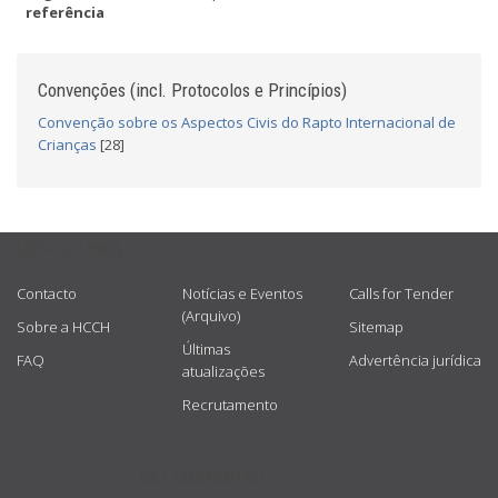
referência
Convenções (incl. Protocolos e Princípios)
Convenção sobre os Aspectos Civis do Rapto Internacional de
Crianças
[28]
USEFUL LINKS
Contacto
Notícias e Eventos
Calls for Tender
(Arquivo)
Sobre a HCCH
Sitemap
Últimas
FAQ
Advertência jurídica
atualizações
Recrutamento
GET CONNECTED