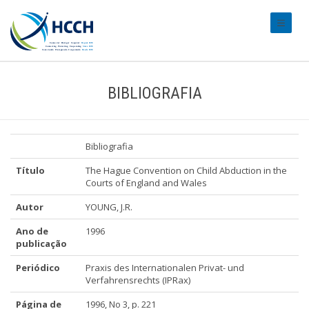
#transl
BIBLIOGRAFIA
Bibliografia
Título
The Hague Convention on Child Abduction in the
Courts of England and Wales
Autor
YOUNG, J.R.
Ano de
1996
publicação
Periódico
Praxis des Internationalen Privat- und
Verfahrensrechts (IPRax)
Página de
1996, No 3, p. 221