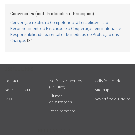
Convenções (incl. Protocolos e Princípios)
Convenção relativa à Competência, à Lei aplicável, ao
Reconhecimento, à Execução e à Cooperação em matéria de
Responsabilidade parental e de medidas de Protecção das
Crianças
[34]
USEFUL LINKS
Contacto
Notícias e Eventos
Calls for Tender
(Arquivo)
Sobre a HCCH
Sitemap
Últimas
FAQ
Advertência jurídica
atualizações
Recrutamento
GET CONNECTED