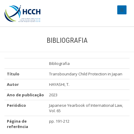
#transl
BIBLIOGRAFIA
Bibliografia
Título
Transboundary Child Protection in Japan
Autor
HAYASHI, T.
Ano de publicação
2023
Periódico
Japanese Yearbook of International Law,
Vol. 65
Página de
pp. 191-212
referência