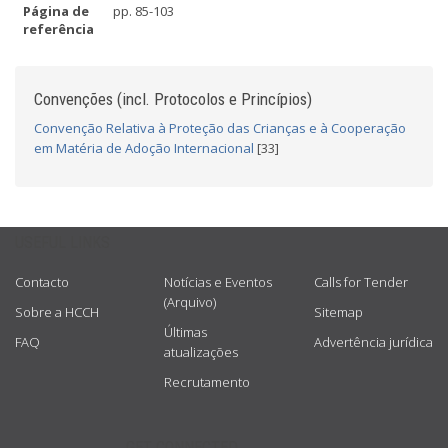
Página de
pp. 85-103
referência
Convenções (incl. Protocolos e Princípios)
Convenção Relativa à Proteção das Crianças e à Cooperação
em Matéria de Adoção Internacional
[33]
USEFUL LINKS
Contacto
Notícias e Eventos
Calls for Tender
(Arquivo)
Sobre a HCCH
Sitemap
Últimas
FAQ
Advertência jurídica
atualizações
Recrutamento
GET CONNECTED