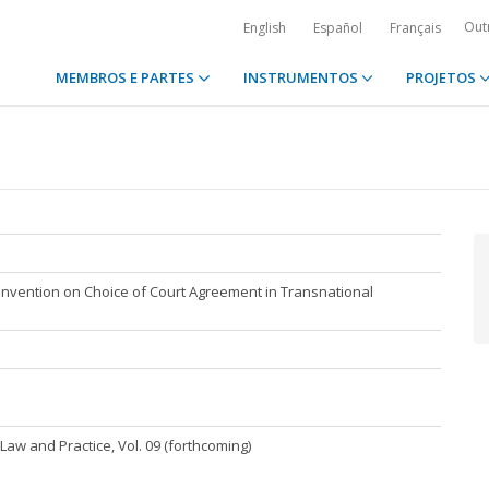
Out
English
Español
Français
MEMBROS E PARTES
INSTRUMENTOS
PROJETOS
nvention on Choice of Court Agreement in Transnational
w and Practice, Vol. 09 (forthcoming)