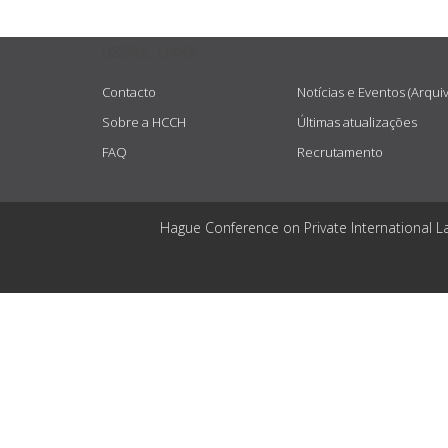
USEFUL LINKS
Contacto
Notícias e Eventos (Arqui
Sobre a HCCH
Últimas atualizações
FAQ
Recrutamento
Hague Conference on Private International L