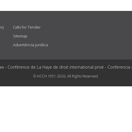
vo)
Calls for Tender
Sitemap
Advertência jurídica
aw - Conférence de La Haye de droit international privé - Conferencia
© HCCH 1951-2026. All Rights Reserved.