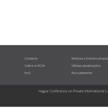
USEFUL LINKS
Contacto
Notícias e Eventos (Arqui
Sobre a HCCH
Últimas atualizações
FAQ
Recrutamento
Hague Conference on Private International L