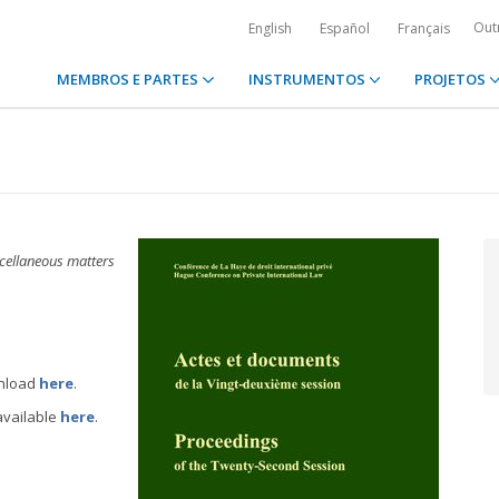
Out
English
Español
Français
MEMBROS E PARTES
INSTRUMENTOS
PROJETOS
scellaneous matters
wnload
here
.
available
here
.