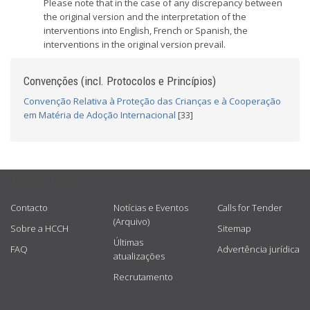
Please note that in the case of any discrepancy between
the original version and the interpretation of the
interventions into English, French or Spanish, the
interventions in the original version prevail.
Convenções (incl. Protocolos e Princípios)
Convenção Relativa à Proteção das Crianças e à Cooperação
em Matéria de Adoção Internacional
[33]
USEFUL LINKS
Contacto
Notícias e Eventos
Calls for Tender
(Arquivo)
Sobre a HCCH
Sitemap
Últimas
FAQ
Advertência jurídica
atualizações
Recrutamento