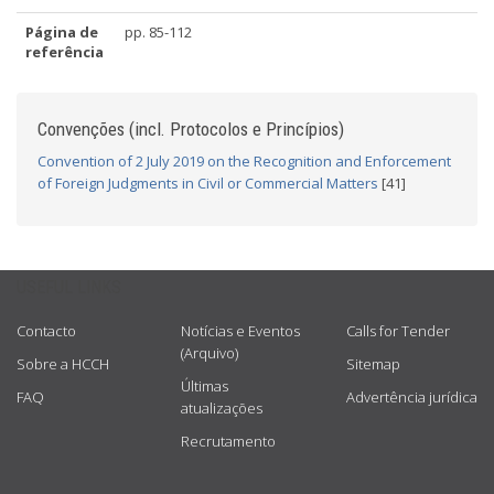
Página de
pp. 85-112
referência
Convenções (incl. Protocolos e Princípios)
Convention of 2 July 2019 on the Recognition and Enforcement
of Foreign Judgments in Civil or Commercial Matters
[41]
USEFUL LINKS
Contacto
Notícias e Eventos
Calls for Tender
(Arquivo)
Sobre a HCCH
Sitemap
Últimas
FAQ
Advertência jurídica
atualizações
Recrutamento