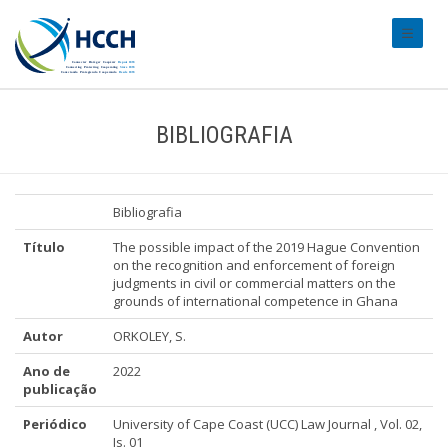
#transl
BIBLIOGRAFIA
Bibliografia
Título
The possible impact of the 2019 Hague Convention
on the recognition and enforcement of foreign
judgments in civil or commercial matters on the
grounds of international competence in Ghana
Autor
ORKOLEY, S.
Ano de
2022
publicação
Periódico
University of Cape Coast (UCC) Law Journal , Vol. 02,
Is. 01