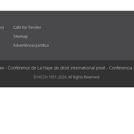
vo)
Calls for Tender
Sitemap
Advertência jurídica
aw - Conférence de La Haye de droit international privé - Conferencia
© HCCH 1951-2026. All Rights Reserved.