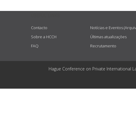
USEFUL LINKS
Contacto
Notícias e Eventos (Arqui
Sobre a HCCH
Últimas atualizações
FAQ
Recrutamento
Hague Conference on Private International L