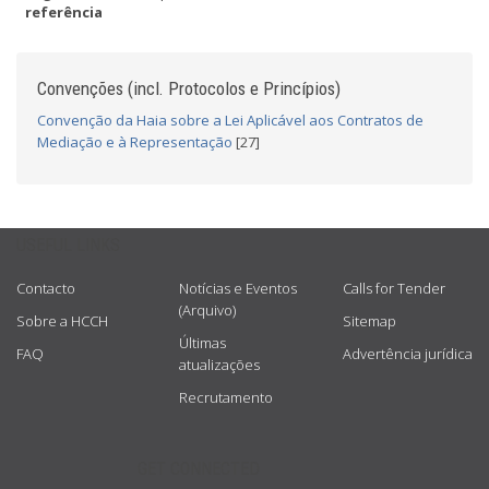
referência
Convenções (incl. Protocolos e Princípios)
Convenção da Haia sobre a Lei Aplicável aos Contratos de
Mediação e à Representação
[27]
USEFUL LINKS
Contacto
Notícias e Eventos
Calls for Tender
(Arquivo)
Sobre a HCCH
Sitemap
Últimas
FAQ
Advertência jurídica
atualizações
Recrutamento
GET CONNECTED