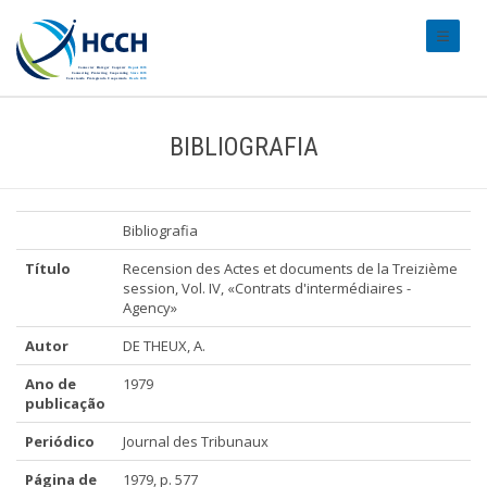
#transl
BIBLIOGRAFIA
Bibliografia
Título
Recension des Actes et documents de la Treizième
session, Vol. IV, «Contrats d'intermédiaires -
Agency»
Autor
DE THEUX, A.
Ano de
1979
publicação
Periódico
Journal des Tribunaux
Página de
1979, p. 577