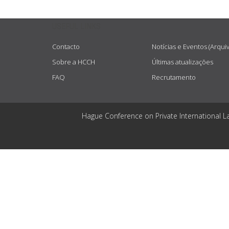
USEFUL LINKS
Contacto
Notícias e Eventos (Arqui
Sobre a HCCH
Últimas atualizações
FAQ
Recrutamento
Hague Conference on Private International L