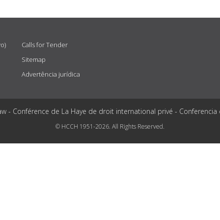
vo)
Calls for Tender
Sitemap
Advertência jurídica
aw - Conférence de La Haye de droit international privé - Conferencia
© HCCH 1951-2026. All Rights Reserved.