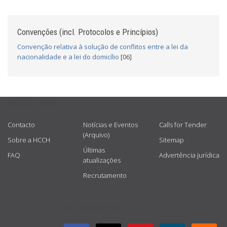
Convenções (incl. Protocolos e Princípios)
Convenção relativa à solução de conflitos entre a lei da
nacionalidade e a lei do domicílio
[06]
USEFUL LINKS
Contacto
Notícias e Eventos
Calls for Tender
(Arquivo)
Sobre a HCCH
Sitemap
Últimas
FAQ
Advertência jurídica
atualizações
Recrutamento
GET CONNECTED