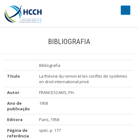
#transl
BIBLIOGRAFIA
Bibliografia
Título
La théorie du renvoi et les conflits de systèmes
en droit international privé
Autor
FRANCESCAKIS, PH.
Ano de
1958
publicação
Editora
Paris, 1958
Página de
spéc. p. 177
referência