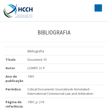
#transl
BIBLIOGRAFIA
Bibliografia
Título
Document 10
Autor
LOWRY, H. P.
Ano de
1991
publicação
Periódico
Critical Documents Sourcebook Annotated -
International Commercial Law and Arbitration
Página de
1991, p. 219
referência