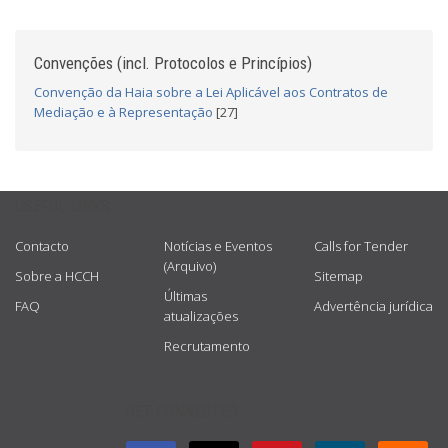
Convenções (incl. Protocolos e Princípios)
Convenção da Haia sobre a Lei Aplicável aos Contratos de
Mediação e à Representação
[27]
USEFUL LINKS
Contacto
Notícias e Eventos
Calls for Tender
(Arquivo)
Sobre a HCCH
Sitemap
Últimas
FAQ
Advertência jurídica
atualizações
Recrutamento
GET CONNECTED