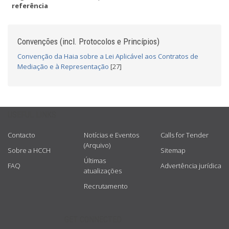
referência
Convenções (incl. Protocolos e Princípios)
Convenção da Haia sobre a Lei Aplicável aos Contratos de
Mediação e à Representação
[27]
USEFUL LINKS
Contacto
Notícias e Eventos
Calls for Tender
(Arquivo)
Sobre a HCCH
Sitemap
Últimas
FAQ
Advertência jurídica
atualizações
Recrutamento
GET CONNECTED