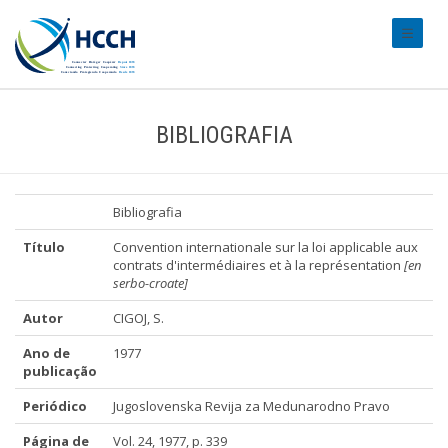
#transl
BIBLIOGRAFIA
Bibliografia
Título
Convention internationale sur la loi applicable aux
contrats d'intermédiaires et à la représentation
[en
serbo-croate]
Autor
CIGOJ, S.
Ano de
1977
publicação
Periódico
Jugoslovenska Revija za Medunarodno Pravo
Página de
Vol. 24, 1977, p. 339