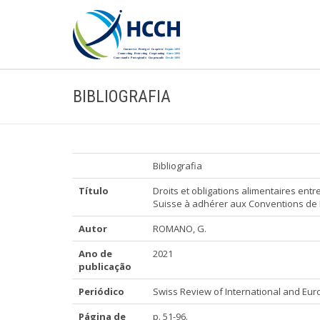
BIBLIOGRAFIA
Bibliografia
Título
Droits et obligations alimentaires entre
Suisse à adhérer aux Conventions de
Autor
ROMANO, G.
Ano de
2021
publicação
Periódico
Swiss Review of International and Europ
Página de
p. 51-96.