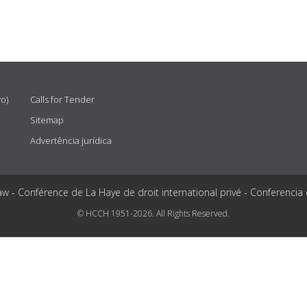
vo)
Calls for Tender
Sitemap
Advertência jurídica
aw - Conférence de La Haye de droit international privé - Conferencia
© HCCH 1951-2026. All Rights Reserved.