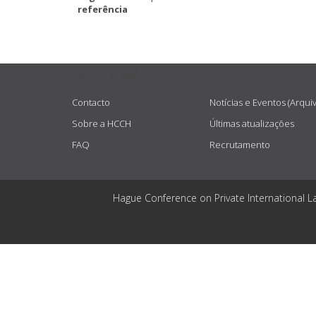
referência
USEFUL LINKS
Contacto
Notícias e Eventos (Arqui
Sobre a HCCH
Últimas atualizações
FAQ
Recrutamento
Hague Conference on Private International L