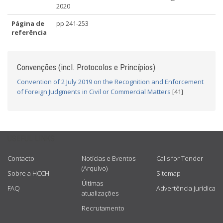
2020
Página de
pp 241-253
referência
Convenções (incl. Protocolos e Princípios)
Convention of 2 July 2019 on the Recognition and Enforcement
of Foreign Judgments in Civil or Commercial Matters
[41]
USEFUL LINKS
Contacto
Notícias e Eventos
Calls for Tender
(Arquivo)
Sobre a HCCH
Sitemap
Últimas
FAQ
Advertência jurídica
atualizações
Recrutamento