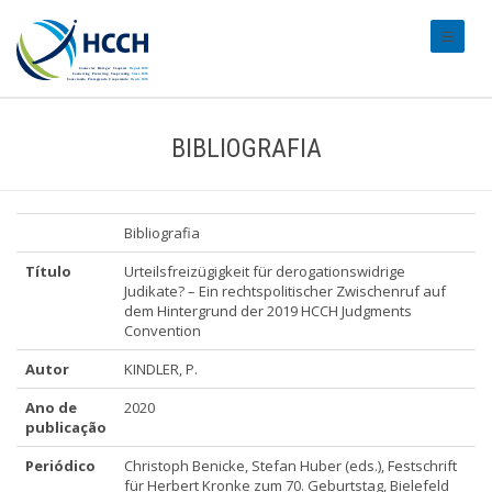
#transl
BIBLIOGRAFIA
Bibliografia
Título
Urteilsfreizügigkeit für derogationswidrige
Judikate? – Ein rechtspolitischer Zwischenruf auf
dem Hintergrund der 2019 HCCH Judgments
Convention
Autor
KINDLER, P.
Ano de
2020
publicação
Periódico
Christoph Benicke, Stefan Huber (eds.), Festschrift
für Herbert Kronke zum 70. Geburtstag, Bielefeld