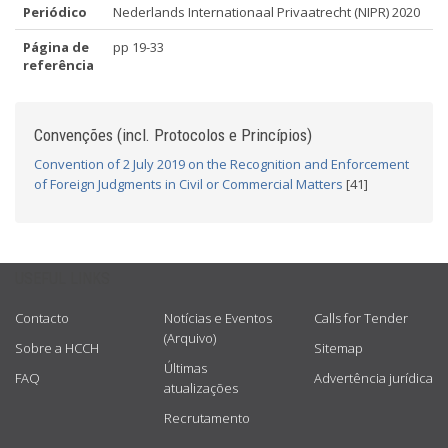
Periódico
Nederlands Internationaal Privaatrecht (NIPR) 2020
Página de
pp 19-33
referência
Convenções (incl. Protocolos e Princípios)
Convention of 2 July 2019 on the Recognition and Enforcement
of Foreign Judgments in Civil or Commercial Matters
[41]
USEFUL LINKS
Contacto
Notícias e Eventos
Calls for Tender
(Arquivo)
Sobre a HCCH
Sitemap
Últimas
FAQ
Advertência jurídica
atualizações
Recrutamento