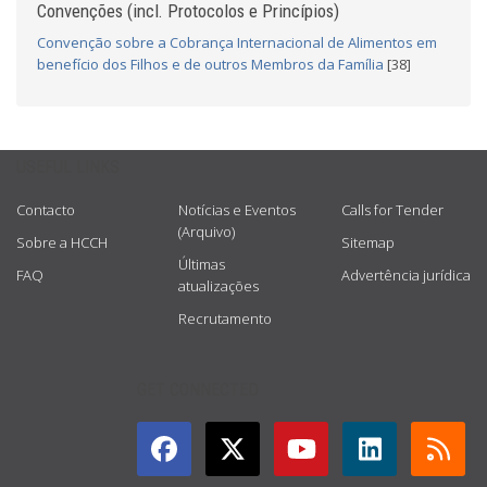
Convenções (incl. Protocolos e Princípios)
Convenção sobre a Cobrança Internacional de Alimentos em
benefício dos Filhos e de outros Membros da Família
[38]
USEFUL LINKS
Contacto
Notícias e Eventos
Calls for Tender
(Arquivo)
Sobre a HCCH
Sitemap
Últimas
FAQ
Advertência jurídica
atualizações
Recrutamento
GET CONNECTED