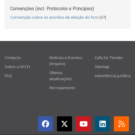
Convenções (incl. Protocolos e Princípios)
Convenção sobre os acordos de eleição do foro
[37]
USEFUL LINKS
Contacto
Notícias e Eventos
Calls for Tender
(Arquivo)
Sobre a HCCH
Sitemap
Últimas
FAQ
Advertência jurídica
atualizações
Recrutamento
GET CONNECTED