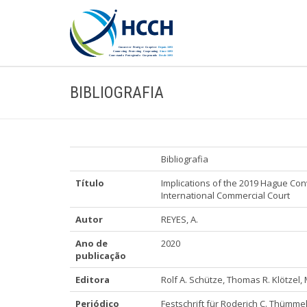
BIBLIOGRAFIA
Bibliografia
Título
Implications of the 2019 Hague Co
International Commercial Court
Autor
REYES, A.
Ano de
2020
publicação
Editora
Rolf A. Schütze, Thomas R. Klötzel,
Periódico
Festschrift für Roderich C. Thümmel