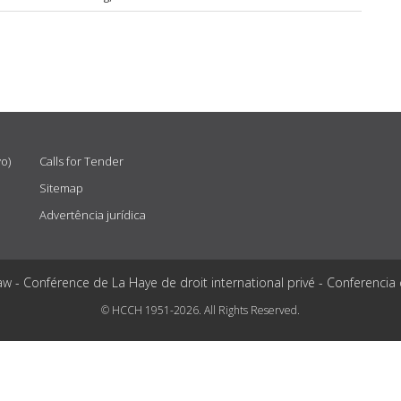
vo)
Calls for Tender
Sitemap
Advertência jurídica
aw - Conférence de La Haye de droit international privé - Conferencia
© HCCH 1951-2026. All Rights Reserved.