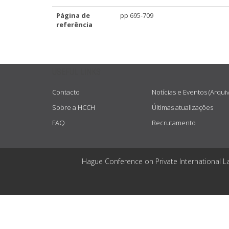
Página de
pp 695-709
referência
USEFUL LINKS
Contacto
Notícias e Eventos (Arqui
Sobre a HCCH
Últimas atualizações
FAQ
Recrutamento
Hague Conference on Private International L