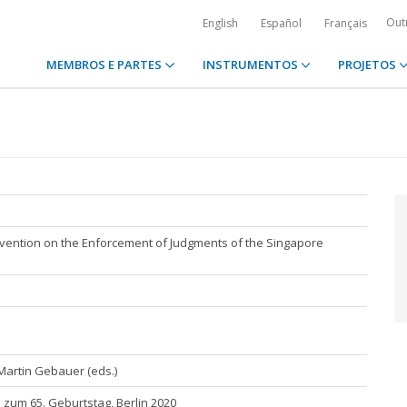
Out
English
Español
Français
MEMBROS E PARTES
INSTRUMENTOS
PROJETOS
nvention on the Enforcement of Judgments of the Singapore
 Martin Gebauer (eds.)
 zum 65. Geburtstag, Berlin 2020