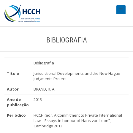
#transl
BIBLIOGRAFIA
Bibliografia
Título
Jurisdictional Developments and the New Hague
Judgments Project
Autor
BRAND, R. A.
Ano de
2013
publicação
Periódico
HCCH (ed.), A Commitment to Private International
Law – Essays in honour of Hans van Loon”,
Cambridge 2013