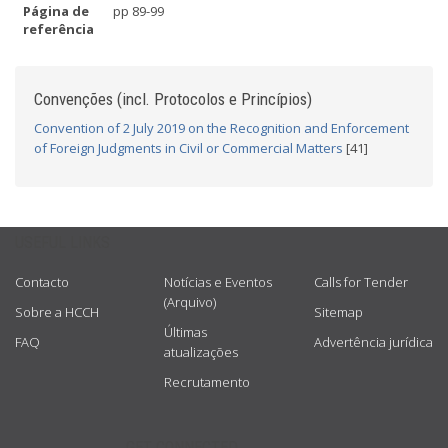
Página de
pp 89-99
referência
Convenções (incl. Protocolos e Princípios)
Convention of 2 July 2019 on the Recognition and Enforcement
of Foreign Judgments in Civil or Commercial Matters
[41]
USEFUL LINKS
Contacto
Notícias e Eventos
Calls for Tender
(Arquivo)
Sobre a HCCH
Sitemap
Últimas
FAQ
Advertência jurídica
atualizações
Recrutamento
GET CONNECTED