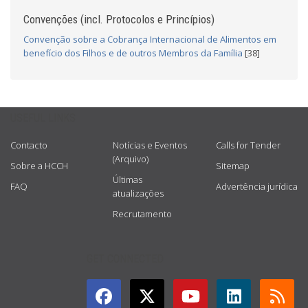
Convenções (incl. Protocolos e Princípios)
Convenção sobre a Cobrança Internacional de Alimentos em
benefício dos Filhos e de outros Membros da Família
[38]
USEFUL LINKS
Contacto
Notícias e Eventos
Calls for Tender
(Arquivo)
Sobre a HCCH
Sitemap
Últimas
FAQ
Advertência jurídica
atualizações
Recrutamento
GET CONNECTED