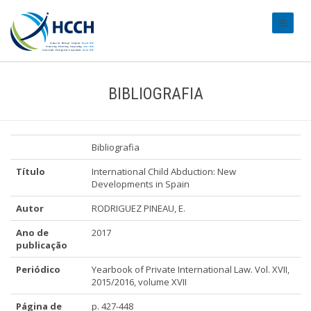
#transl
BIBLIOGRAFIA
Bibliografia
Título
International Child Abduction: New
Developments in Spain
Autor
RODRIGUEZ PINEAU, E.
Ano de
2017
publicação
Periódico
Yearbook of Private International Law. Vol. XVII,
2015/2016, volume XVII
Página de
p. 427-448