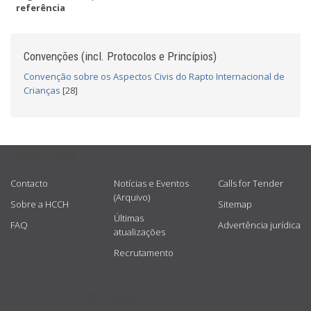
referência
Convenções (incl. Protocolos e Princípios)
Convenção sobre os Aspectos Civis do Rapto Internacional de
Crianças
[28]
USEFUL LINKS
Contacto
Notícias e Eventos
Calls for Tender
(Arquivo)
Sobre a HCCH
Sitemap
Últimas
FAQ
Advertência jurídica
atualizações
Recrutamento
GET CONNECTED